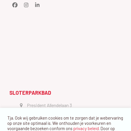
Facebook
Instagram
LinkedIn
SLOTERPARKBAD
President Allendelaan 3
1064 GW Amsterdam
Tja. Ook wij gebruiken cookies om te zorgen dat je webervaring
vragen@dedolfijn.com
op onze site optimaal is. We onthouden je voorkeuren en
voorgaande bezoeken conform ons
privacy beleid
. Door op