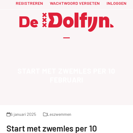
Skip
REGISTREREN
WACHTWOORD VERGETEN
INLOGGEN
to
content
Open
Close
mobile
mobile
menu
menu
START MET ZWEMLES PER 10
FEBRUARI
6 januari 2025
Leszwemmen
Start met zwemles per 10