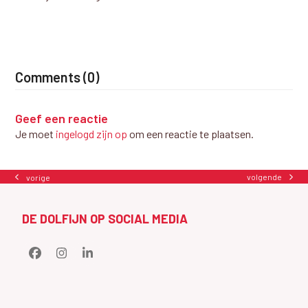
Comments (0)
Geef een reactie
Je moet
ingelogd zijn op
om een reactie te plaatsen.
volgende
vorige
next
previous
post:
post:
DE DOLFIJN OP SOCIAL MEDIA
Facebook
Instagram
LinkedIn