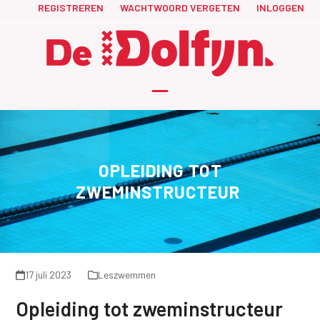
Skip
REGISTREREN
WACHTWOORD VERGETEN
INLOGGEN
to
content
Open
Close
mobile
mobile
menu
menu
OPLEIDING TOT
ZWEMINSTRUCTEUR
17 juli 2023
Leszwemmen
Opleiding tot zweminstructeur