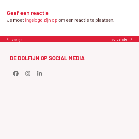
Geef een reactie
Je moet
ingelogd zijn op
om een reactie te plaatsen.
volgende
vorige
next
previous
post:
post:
DE DOLFIJN OP SOCIAL MEDIA
Facebook
Instagram
LinkedIn