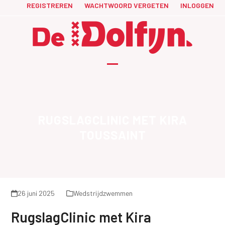
Skip
REGISTREREN
WACHTWOORD VERGETEN
INLOGGEN
to
content
Open
Close
mobile
mobile
menu
menu
RUGSLAGCLINIC MET KIRA
TOUSSAINT
26 juni 2025
Wedstrijdzwemmen
RugslagClinic met Kira