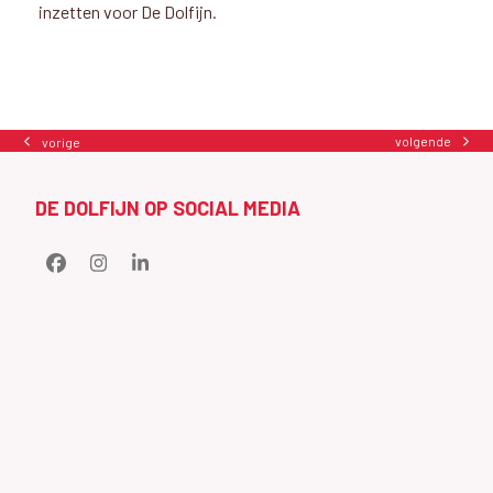
inzetten voor De Dolfijn.
volgende
vorige
next
previous
post:
post:
DE DOLFIJN OP SOCIAL MEDIA
Facebook
Instagram
LinkedIn