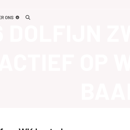
ER ONS
6 DOLFIJN 
ACTIEF OP 
BAA