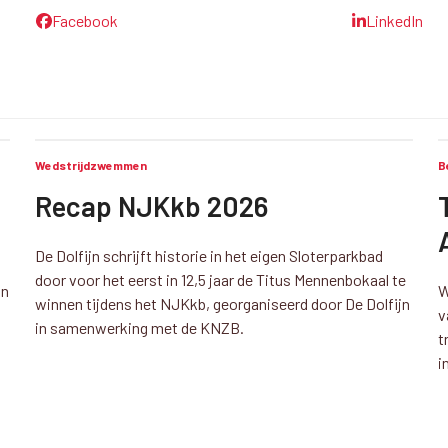
Facebook
LinkedIn
Wedstrijdzwemmen
B
Recap NJKkb 2026
De Dolfijn schrijft historie in het eigen Sloterparkbad
door voor het eerst in 12,5 jaar de Titus Mennenbokaal te
an
W
winnen tijdens het NJKkb, georganiseerd door De Dolfijn
v
in samenwerking met de KNZB.
t
i