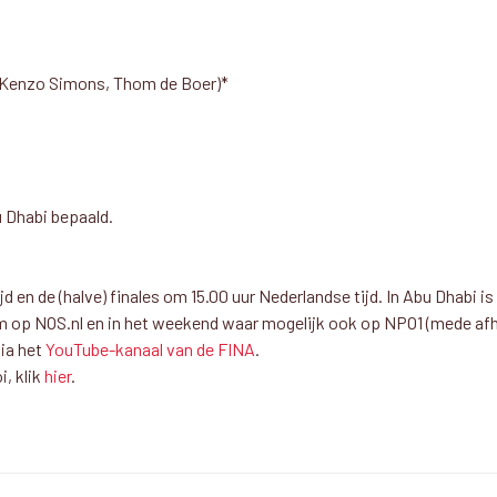
, Kenzo Simons, Thom de Boer)*
u Dhabi bepaald.
 en de (halve) finales om 15.00 uur Nederlandse tijd. In Abu Dhabi is 
eam op NOS.nl en in het weekend waar mogelijk ook op NPO1 (mede af
via het
YouTube-kanaal van de FINA
.
i, klik
hier
.