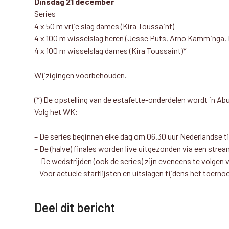
Dinsdag 21 december
Series
4 x 50 m vrije slag dames (Kira Toussaint)
4 x 100 m wisselslag heren (Jesse Puts, Arno Kamminga
4 x 100 m wisselslag dames (Kira Toussaint)*
Wijzigingen voorbehouden.
(*) De opstelling van de estafette-onderdelen wordt in Ab
Volg het WK:
– De series beginnen elke dag om 06.30 uur Nederlandse tijd
– De (halve) finales worden live uitgezonden via een str
– De wedstrijden (ook de series) zijn eveneens te volgen 
– Voor actuele startlijsten en uitslagen tijdens het toernoo
Deel dit bericht