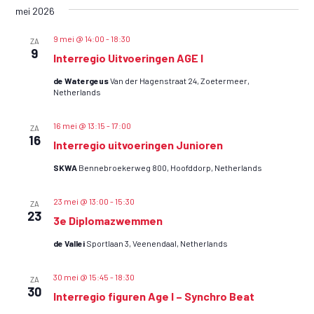
d
mei 2026
een
D
d
s
datum.
S
s
9 mei @ 14:00
-
18:30
ZA
t
9
T
Interregio Uitvoeringen AGE I
t
r
R
r
i
de Watergeus
Van der Hagenstraat 24, Zoetermeer,
Netherlands
j
I
i
d
J
j
16 mei @ 13:15
-
17:00
ZA
/
16
D
d
Interregio uitvoeringen Junioren
e
E
e
v
SKWA
Bennebroekerweg 800, Hoofddorp, Netherlands
N
n
e
n
23 mei @ 13:00
-
15:30
E
e
ZA
23
e
3e Diplomazwemmen
N
n
m
de Vallei
Sportlaan 3, Veenendaal, Netherlands
E
e
e
V
v
n
30 mei @ 15:45
-
18:30
ZA
E
e
t
30
Interregio figuren Age I – Synchro Beat
w
N
n