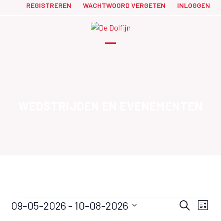
Skip
REGISTREREN
WACHTWOORD VERGETEN
INLOGGEN
to
content
Open
Close
mobile
mobile
menu
menu
WEDSTRIJDEN EN EVENEMENTEN
W
W
W
09-05-2026
 - 
10-08-2026
Zoeken
Lijst
e
E
e
Selecteer