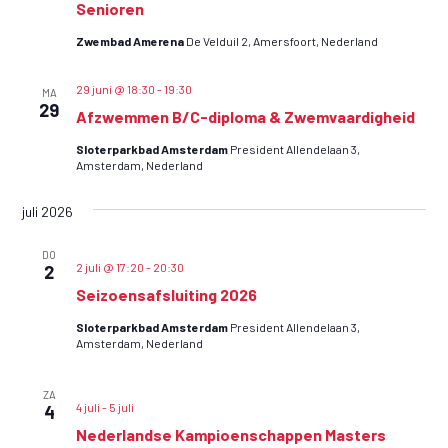
n
Senioren
w
Zwembad Amerena
De Velduil 2, Amersfoort, Nederland
e
e
29 juni @ 18:30
-
19:30
MA
29
Afzwemmen B/C-diploma & Zwemvaardigheid
r
g
Sloterparkbad Amsterdam
President Allendelaan 3,
Amsterdam, Nederland
e
v
juli 2026
e
DO
n
2 juli @ 17:20
-
20:30
2
Seizoensafsluiting 2026
n
a
Sloterparkbad Amsterdam
President Allendelaan 3,
Amsterdam, Nederland
v
i
ZA
4 juli
-
5 juli
4
g
Nederlandse Kampioenschappen Masters