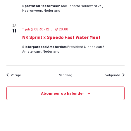
a
Sportstad Heerenveen
Abe Lenstra Boulevard 23Q,
t
Heerenveen, Nederland
i
e
ZA
11 juli @ 08:30
-
12 juli @ 20:00
11
NK Sprint x Speedo Fast Water Meet
Sloterparkbad Amsterdam
President Allendelaan 3,
Amsterdam, Nederland
Wedstrijden en evenementen
Wedstr
Vorige
Vandaag
Volgende
Abonneer op kalender