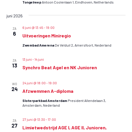
Tongelreep
Antoon Coolenlaan 1, Eindhoven, Netherlands
e
E
e
e
M
juni 2026
m
r
E
e
g
6 juni @ 13:45
-
19:00
ZA
N
6
n
a
Uitvoeringen Miniregio
v
T
t
Zwembad Amerena
De Velduil 2, Amersfoort, Nederland
e
E
e
n
N
13 juni
-
14 juni
n
ZA
n
13
Synchro Beat AgeI en NK Junioren
Z
a
o
v
24 juni @ 18:00
-
19:00
WO
i
e
24
Afzwemmen A-diploma
g
k
a
Sloterparkbad Amsterdam
President Allendelaan 3,
e
Amsterdam, Nederland
t
n
i
27 juni @ 13:30
-
17:00
ZA
e
e
27
Limietwedstrijd AGE I, AGE II, Junioren,