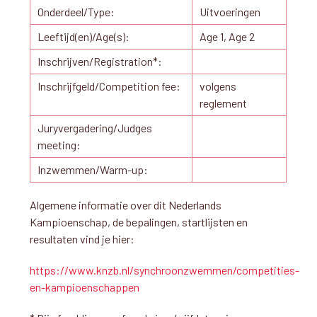
Onderdeel/Type:
Uitvoeringen
Leeftijd(en)/Age(s):
Age 1, Age 2
Inschrijven/Registration*:
Inschrijfgeld/Competition fee:
volgens
reglement
Juryvergadering/Judges
meeting:
Inzwemmen/Warm-up:
Algemene informatie over dit Nederlands
Kampioenschap, de bepalingen, startlijsten en
resultaten vind je hier:
https://www.knzb.nl/synchroonzwemmen/competities-
en-kampioenschappen