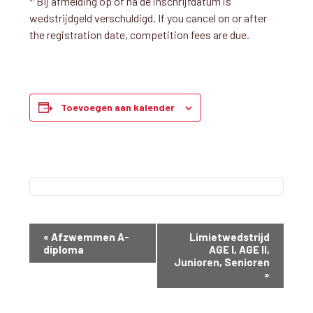
* Bij afmelding op of na de inschrijfdatum is
wedstrijdgeld verschuldigd. If you cancel on or after
the registration date, competition fees are due.
Toevoegen aan kalender
W
«
Afzwemmen A-
Limietwedstrijd
e
diploma
AGE I, AGE II,
Junioren, Senioren
d
»
s
t