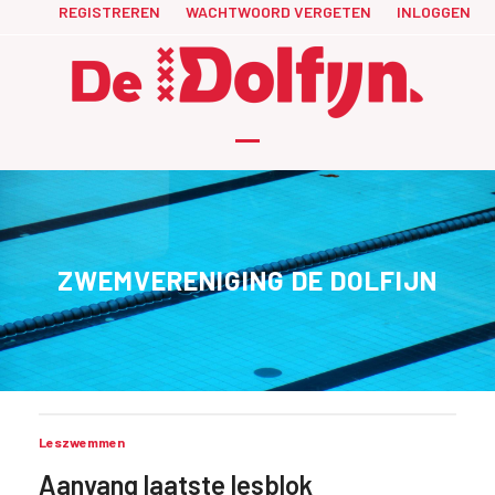
Skip
REGISTREREN
WACHTWOORD VERGETEN
INLOGGEN
to
content
Open
Close
mobile
mobile
menu
menu
ZWEMVERENIGING DE DOLFIJN
Leszwemmen
Aanvang laatste lesblok