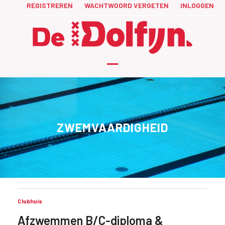
Skip
REGISTREREN
WACHTWOORD VERGETEN
INLOGGEN
to
content
Open
Close
mobile
mobile
menu
menu
ZWEMVAARDIGHEID
Clubhuis
Afzwemmen B/C-diploma &