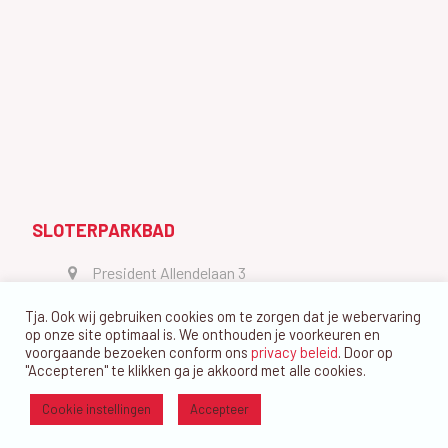
SLOTERPARKBAD
President Allendelaan 3
1064 GW Amsterdam
Tja. Ook wij gebruiken cookies om te zorgen dat je webervaring
vragen@dedolfijn.com
op onze site optimaal is. We onthouden je voorkeuren en
voorgaande bezoeken conform ons
privacy beleid
. Door op
"Accepteren" te klikken ga je akkoord met alle cookies.
Cookie instellingen
Accepteer
Ⓒ Zwemvereniging De Dolfijn Amsterdam 2026 - website ontwerp
Gabrielle Philipsen