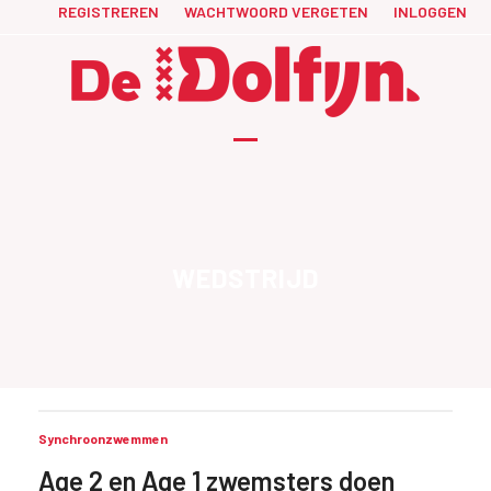
Skip
REGISTREREN
WACHTWOORD VERGETEN
INLOGGEN
to
content
Open
Close
mobile
mobile
menu
menu
WEDSTRIJD
Synchroonzwemmen
Age 2 en Age 1 zwemsters doen