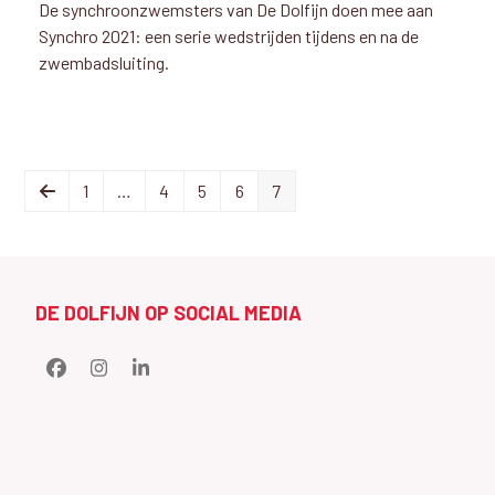
De synchroonzwemsters van De Dolfijn doen mee aan
Synchro 2021: een serie wedstrijden tijdens en na de
zwembadsluiting.
Previous
Page
Page
Page
Page
Page
1
…
4
5
6
7
DE DOLFIJN OP SOCIAL MEDIA
Facebook
Instagram
LinkedIn