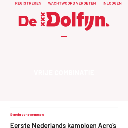
Skip
REGISTREREN
WACHTWOORD VERGETEN
INLOGGEN
to
content
Open
Close
mobile
mobile
menu
menu
VRIJE COMBINATIE
Synchroonzwemmen
Eerste Nederlands kampioen Acro’s