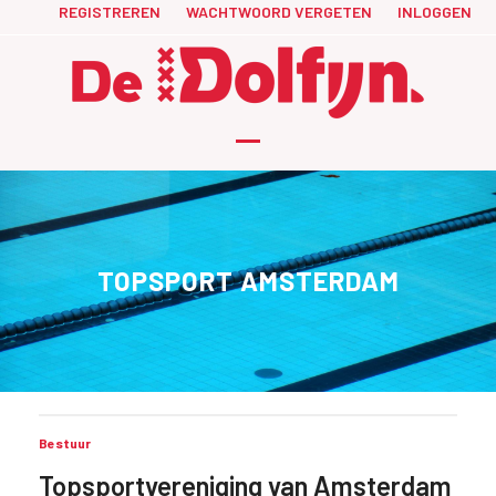
Skip
REGISTREREN
WACHTWOORD VERGETEN
INLOGGEN
to
content
Open
Close
mobile
mobile
menu
menu
TOPSPORT AMSTERDAM
Bestuur
Topsportvereniging van Amsterdam