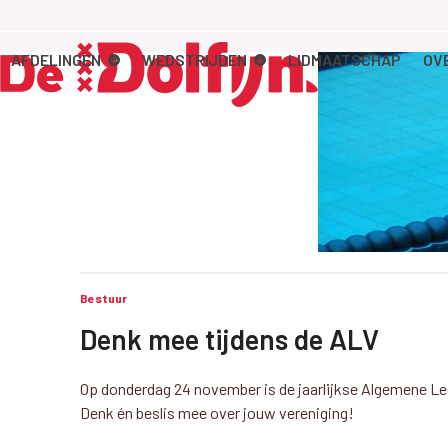
Skip
to
content
AFDELINGEN
WEDSTRIJDEN
LIDMAATSCHAP
OV
Bestuur
Denk mee tijdens de ALV
Op donderdag 24 november is de jaarlijkse Algemene Le
Denk én beslis mee over jouw vereniging!