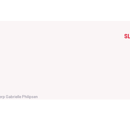
S
werp
Gabrielle Philipsen