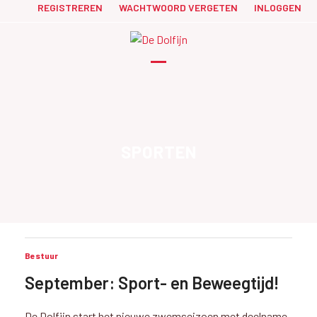
Skip
REGISTREREN
WACHTWOORD VERGETEN
INLOGGEN
to
content
Open
Close
mobile
mobile
menu
menu
SPORTEN
Bestuur
September: Sport- en Beweegtijd!
De Dolfijn start het nieuwe zwemseizoen met deelname