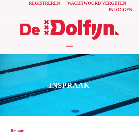
Skip
REGISTREREN
WACHTWOORD VERGETEN
INLOGGEN
to
content
Open
Close
mobile
mobile
menu
menu
INSPRAAK
Bestuur