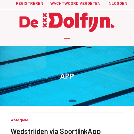
Skip
REGISTREREN
WACHTWOORD VERGETEN
INLOGGEN
to
content
Open
Close
mobile
mobile
menu
menu
APP
Waterpolo
Wedstrijden via SportlinkApp