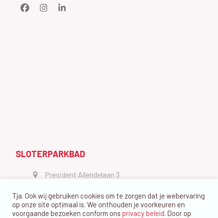
Facebook
Instagram
LinkedIn
SLOTERPARKBAD
President Allendelaan 3
1064 GW Amsterdam
Tja. Ook wij gebruiken cookies om te zorgen dat je webervaring
vragen@dedolfijn.com
op onze site optimaal is. We onthouden je voorkeuren en
voorgaande bezoeken conform ons
privacy beleid
. Door op