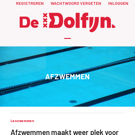
Skip
REGISTREREN
WACHTWOORD VERGETEN
INLOGGEN
to
content
Open
Close
mobile
mobile
menu
menu
AFZWEMMEN
Leszwemmen
Afzwemmen maakt weer plek voor