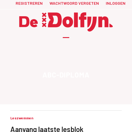
Skip
REGISTREREN
WACHTWOORD VERGETEN
INLOGGEN
to
content
Open
Close
mobile
mobile
menu
menu
ABC-DIPLOMA
Leszwemmen
Aanvang laatste lesblok