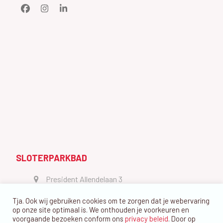
Facebook
Instagram
LinkedIn
SLOTERPARKBAD
President Allendelaan 3
1064 GW Amsterdam
Tja. Ook wij gebruiken cookies om te zorgen dat je webervaring
vragen@dedolfijn.com
op onze site optimaal is. We onthouden je voorkeuren en
voorgaande bezoeken conform ons
privacy beleid
. Door op