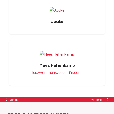
Jouke
Mees Hehenkamp
leszwemmen@dedolfijn.com
volgende
vorige
next
previous
post:
post: