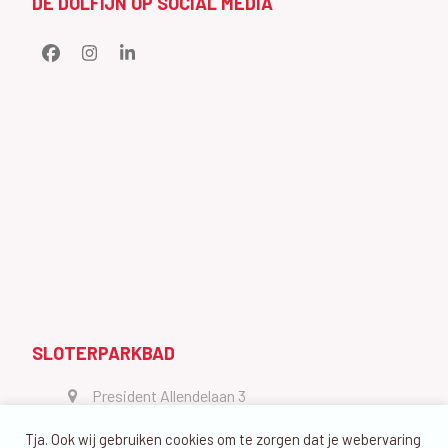
DE DOLFIJN OP SOCIAL MEDIA
Facebook
Instagram
LinkedIn
SLOTERPARKBAD
President Allendelaan 3
1064 GW Amsterdam
Tja. Ook wij gebruiken cookies om te zorgen dat je webervaring
vragen@dedolfijn.com