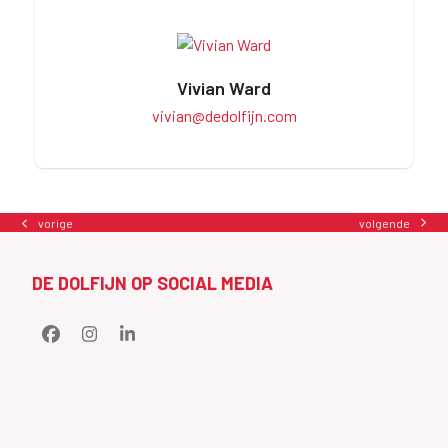
Vivian Ward
vivian@dedolfijn.com
volgende
vorige
next
previous
post:
post:
DE DOLFIJN OP SOCIAL MEDIA
Facebook
Instagram
LinkedIn