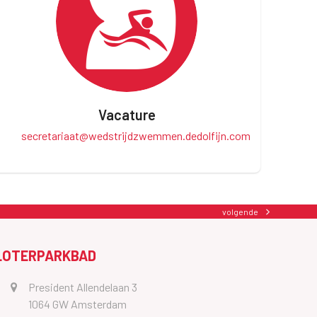
Vacature
secretariaat@wedstrijdzwemmen.dedolfijn.com
volgende
next
post:
LOTERPARKBAD
President Allendelaan 3
1064 GW Amsterdam