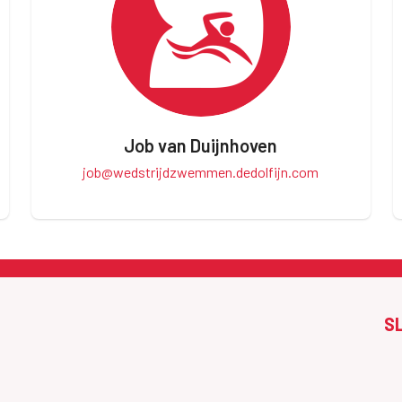
Job van Duijnhoven
job@wedstrijdzwemmen.dedolfijn.com
S