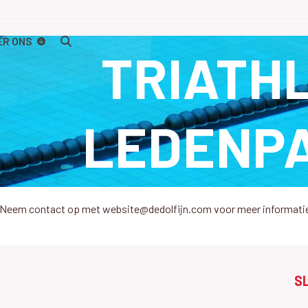
ER ONS
TRIATHL
LEDENP
en. Neem contact op met website@dedolfijn.com voor meer informati
S