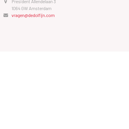
President Allendelaan 3
1064 GW Amsterdam
vragen@dedolfijn.com