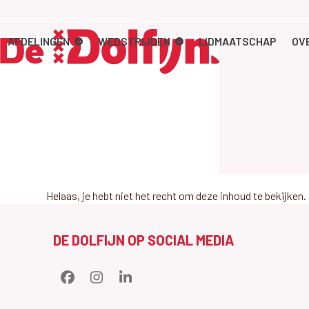
Skip
to
content
AFDELINGEN
WEDSTRIJDEN
LIDMAATSCHAP
OV
Helaas, je hebt niet het recht om deze inhoud te bekijk
DE DOLFIJN OP SOCIAL MEDIA
Facebook
Instagram
LinkedIn