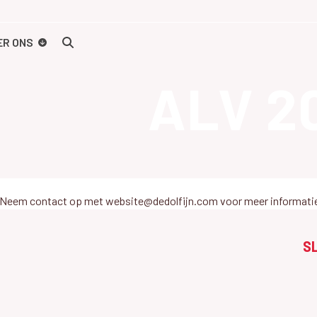
ER ONS
ALV 2
en. Neem contact op met website@dedolfijn.com voor meer informati
S