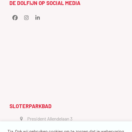
DE DOLFIJN OP SOCIAL MEDIA
Facebook
Instagram
LinkedIn
SLOTERPARKBAD
President Allendelaan 3
1064 GW Amsterdam
Tja. Ook wij gebruiken cookies om te zorgen dat je webervaring