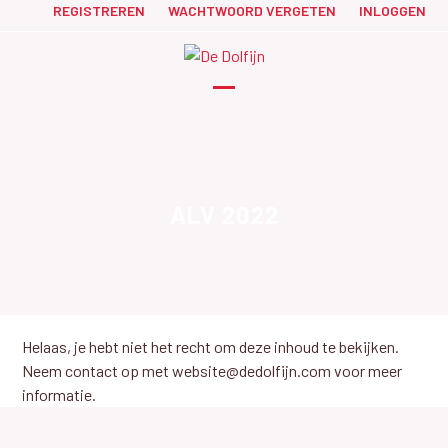
Skip
REGISTREREN
WACHTWOORD VERGETEN
INLOGGEN
to
content
Open
Close
mobile
mobile
menu
menu
ALV 2022
Helaas, je hebt niet het recht om deze inhoud te bekijken.
Neem contact op met website@dedolfijn.com voor meer
informatie.