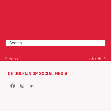
ZOEK BIJ DE DOLFIJN
Search
volgende
vorige
next
previous
post:
post:
DE DOLFIJN OP SOCIAL MEDIA
Facebook
Instagram
LinkedIn