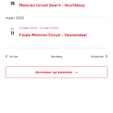
15
i
Minioren Circuit Deel 4 – Hoofddorp
g
maart 2023
a
t
11 maart 2023
-
12 maart 2023
ZA
11
Finale Minioren Circuit – Veenendaal
i
e
Wedstrijden en evenementen
Wedstr
Vorige
Vandaag
Volgende
Abonneer op kalender