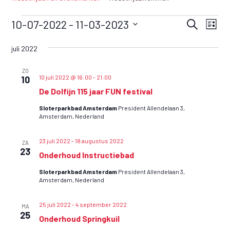
W
W
W
10-07-2022
 - 
11-03-2023
Zoeken
Lijst
e
e
e
Selecteer
d
juli 2022
een
d
d
s
datum.
s
s
ZO
t
10 juli 2022 @ 16:00
-
21:00
10
t
t
r
De Dolfijn 115 jaar FUN festival
r
r
i
Sloterparkbad Amsterdam
President Allendelaan 3,
j
i
i
Amsterdam, Nederland
d
j
j
/
23 juli 2022
-
18 augustus 2022
d
ZA
d
e
23
Onderhoud Instructiebad
e
e
v
Sloterparkbad Amsterdam
President Allendelaan 3,
n
n
e
Amsterdam, Nederland
n
e
e
e
n
25 juli 2022
-
4 september 2022
n
MA
m
25
Onderhoud Springkuil
e
e
e