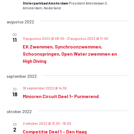
v
Sloterparkbad Amsterdam
President Allendelaan 3,
v
n
Amsterdam, Nederland
e
e
t
w
n
augustus 2022
n
e
e
e
DO
e
11 augustus 2022 @ 08:00
-
21 augustus 2022 @ 17:00
m
11
m
r
EK Zwemmen, Synchroonzwemmen,
e
e
g
Schoonspringen, Open Water zwemmen en
n
n
a
High Diving
v
t
t
e
e
e
september 2022
n
n
n
n
18 september 2022 @ 14:30
ZO
18
Z
a
Minioren Circuit Deel 1- Purmerend
o
v
i
oktober 2022
e
g
k
2 oktober 2022 @ 13:30
-
18:00
ZO
a
2
e
Competitie Deel 1 – Den Haag
t