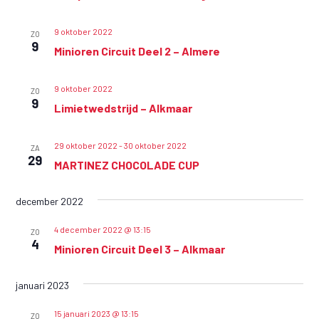
n
i
e
e
9 oktober 2022
ZO
9
Minioren Circuit Deel 2 – Almere
n
w
9 oktober 2022
ZO
e
9
Limietwedstrijd – Alkmaar
e
r
29 oktober 2022
-
30 oktober 2022
ZA
29
g
MARTINEZ CHOCOLADE CUP
e
december 2022
v
e
4 december 2022 @ 13:15
ZO
4
n
Minioren Circuit Deel 3 – Alkmaar
n
januari 2023
a
v
15 januari 2023 @ 13:15
ZO